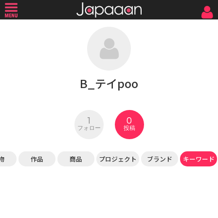
B_テイpoo
1
0
フォロー
投稿
物
作品
商品
プロジェクト
ブランド
キーワード