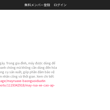
無料メンバー登録
ログイン
ngày. Trong gia đình, máy được dùng để
n nhanh chóng mà không cần dùng đến hóa
dụng cụ sản xuất, góp phần đảm bảo vệ
 nhân công và thời gian. Xem chi tiết:
/page/mayruaxe-baonguoiduatin
hoto/1119342918/may-rua-xe-cao-ap-