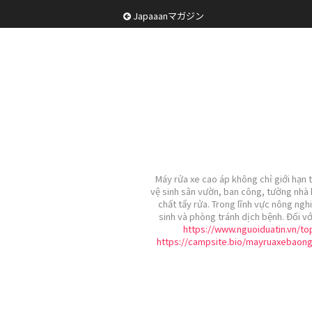
Japaaanマガジン
Máy rửa xe cao áp không chỉ giới hạn 
vệ sinh sân vườn, ban công, tường nhà 
chất tẩy rửa. Trong lĩnh vực nông ng
sinh và phòng tránh dịch bệnh. Đối vớ
https://www.nguoiduatin.vn/t
https://campsite.bio/mayruaxebaong