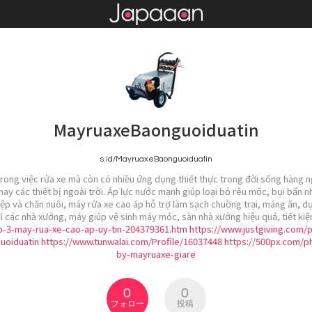
MayruaxeBaonguoiduatin
s.id/MayruaxeBaonguoiduatin
trong việc rửa xe mà còn có nhiều ứng dụng thiết thực trong đời sống hàng 
hay các thiết bị ngoài trời. Áp lực nước mạnh giúp loại bỏ rêu mốc, bụi bẩ
hiệp và chăn nuôi, máy rửa xe cao áp hỗ trợ làm sạch chuồng trại, máng ăn, 
i các nhà xưởng, máy giúp vệ sinh máy móc, sàn nhà xưởng hiệu quả, tiết kiệm
op-3-may-rua-xe-cao-ap-uy-tin-204379361.htm
https://www.justgiving.com
uoiduatin
https://www.tunwalai.com/Profile/16037448
https://500px.com/p
by-mayruaxe-giare
0
0
フォロー
投稿