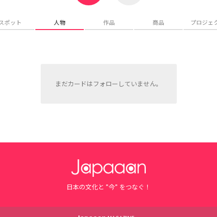
スポット
人物
作品
商品
プロジェ
まだカードはフォローしていません。
日本の文化と ”今” をつなぐ！