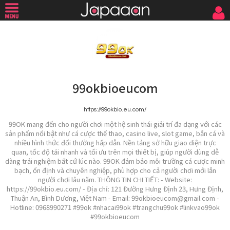
99okbioeucom
https://99okbio.eu.com/
99OK mang đến cho người chơi một hệ sinh thái giải trí đa dạng với các
sản phẩm nổi bật như cá cược thể thao, casino live, slot game, bắn cá và
nhiều hình thức đổi thưởng hấp dẫn. Nền tảng sở hữu giao diện trực
quan, tốc độ tải nhanh và tối ưu trên mọi thiết bị, giúp người dùng dễ
dàng trải nghiệm bất cứ lúc nào. 99OK đảm bảo môi trường cá cược minh
bạch, ổn định và chuyên nghiệp, phù hợp cho cả người chơi mới lẫn
người chơi lâu năm. THÔNG TIN CHI TIẾT: - Website:
https://99okbio.eu.com/ - Địa chỉ: 121 Đường Hưng Định 23, Hưng Định,
Thuận An, Bình Dương, Việt Nam - Email: 99okbioeucom@gmail.com -
Hotline: 0968990271 #99ok #nhacai99ok #trangchu99ok #linkvao99ok
#99okbioeucom