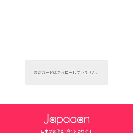
まだカードはフォローしていません。
日本の文化と ”今” をつなぐ！