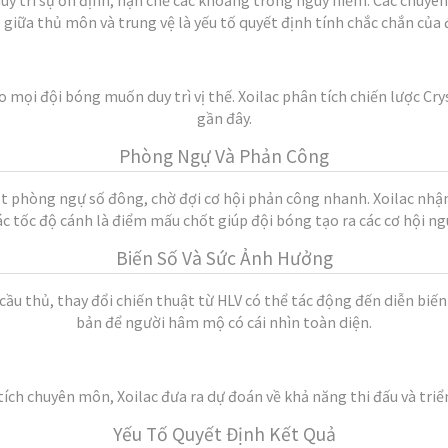
 giữa thủ môn và trung vệ là yếu tố quyết định tính chắc chắn của 
o mọi đội bóng muốn duy trì vị thế. Xoilac phân tích chiến lược Cry
gần đây.
Phòng Ngự Và Phản Công
t phòng ngự số đông, chờ đợi cơ hội phản công nhanh. Xoilac nhận
ác tốc độ cánh là điểm mấu chốt giúp đội bóng tạo ra các cơ hội ng
Biến Số Và Sức Ảnh Hưởng
ầu thủ, thay đổi chiến thuật từ HLV có thể tác động đến diễn biến 
bản để người hâm mộ có cái nhìn toàn diện.
tích chuyên môn, Xoilac đưa ra dự đoán về khả năng thi đấu và triể
Yếu Tố Quyết Định Kết Quả