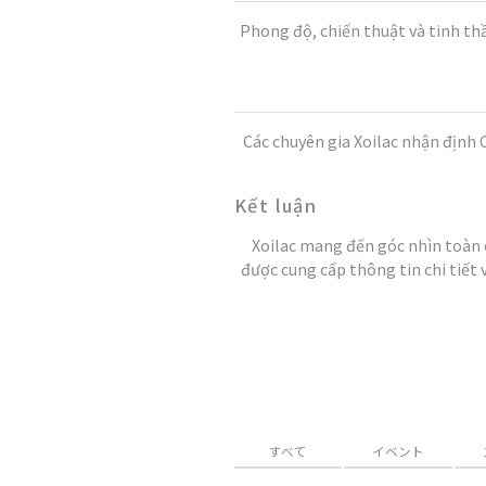
Phong độ, chiến thuật và tinh th
Các chuyên gia Xoilac nhận định 
Kết luận
Xoilac mang đến góc nhìn toàn 
được cung cấp thông tin chi tiết 
すべて
イベント