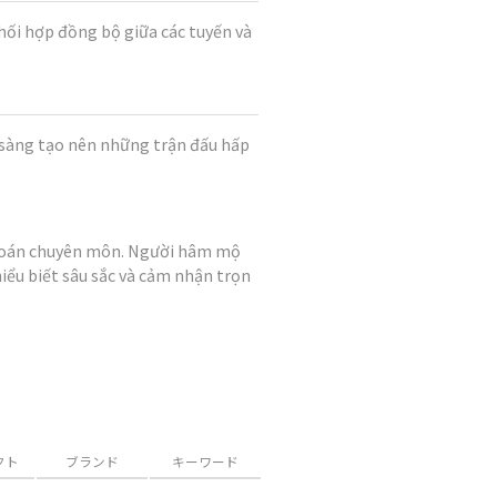
hối hợp đồng bộ giữa các tuyến và
n sàng tạo nên những trận đấu hấp
ự đoán chuyên môn. Người hâm mộ
hiểu biết sâu sắc và cảm nhận trọn
クト
ブランド
キーワード