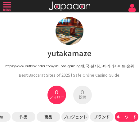
yutakamaze
https://www.outlookindia.com/xhub/e-gaming/한국-실시간-바카라사이트-순위
Best Baccarat Sites of 2025 l Safe Online Casino Guide.
0
0
フォロー
投稿
物
作品
商品
プロジェクト
ブランド
キーワード