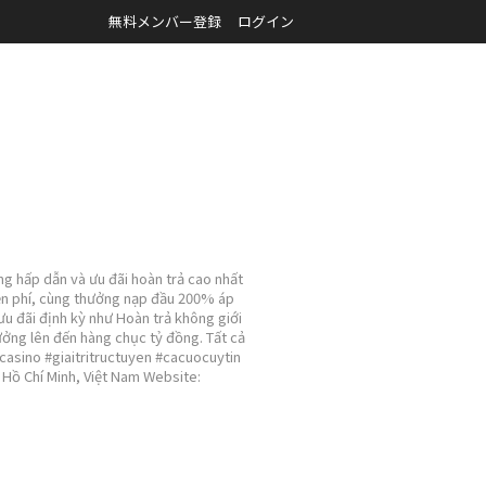
無料メンバー登録
ログイン
ng hấp dẫn và ưu đãi hoàn trả cao nhất
iễn phí, cùng thưởng nạp đầu 200% áp
ưu đãi định kỳ như Hoàn trả không giới
ưởng lên đến hàng chục tỷ đồng. Tất cả
casino #giaitritructuyen #cacuocuytin
Hồ Chí Minh, Việt Nam Website: