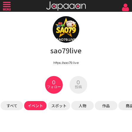
sao79live
https://sao79.live
0
0
フォロー
投稿
すべて
イベント
スポット
人物
作品
商