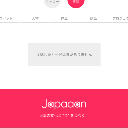
フォロー
投稿
スポット
人物
作品
商品
プロジェ
投稿したカードはまだありません
日本の文化と ”今” をつなぐ！