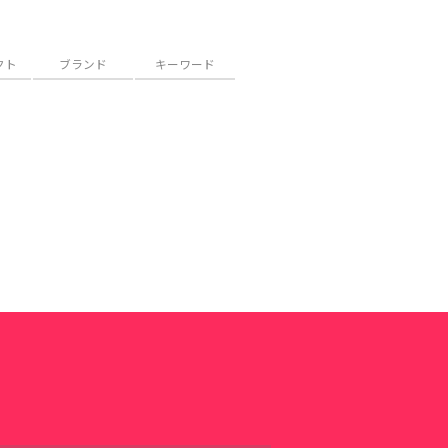
クト
ブランド
キーワード