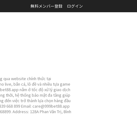
無料メンバー登録
ログイン
ng qua website chính thức tại
no live, bắn cá, lô đề và nhiều tựa game
9bet88.app nằm ở tốc độ xử lý giao dịch
ồng thời, hệ thống bảo mật đa tầng giúp
ng đến việc trở thành lựa chọn hàng đầu
e: 0839 668 899 Email: care@999bet88.app
68899. Address: 128A Phan Văn Trị, Bình