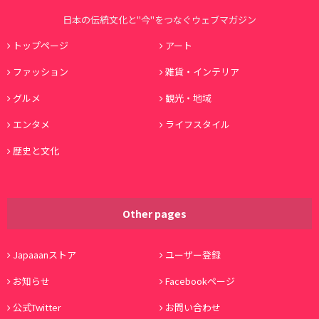
日本の伝統文化と"今"をつなぐウェブマガジン
トップページ
アート
ファッション
雑貨・インテリア
グルメ
観光・地域
エンタメ
ライフスタイル
歴史と文化
Other pages
Japaaanストア
ユーザー登録
お知らせ
Facebookページ
公式Twitter
お問い合わせ