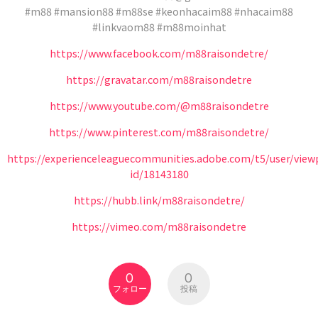
#m88 #mansion88 #m88se #keonhacaim88 #nhacaim88
#linkvaom88 #m88moinhat
https://www.facebook.com/m88raisondetre/
https://gravatar.com/m88raisondetre
https://www.youtube.com/@m88raisondetre
https://www.pinterest.com/m88raisondetre/
https://experienceleaguecommunities.adobe.com/t5/user/viewp
id/18143180
https://hubb.link/m88raisondetre/
https://vimeo.com/m88raisondetre
0
0
フォロー
投稿