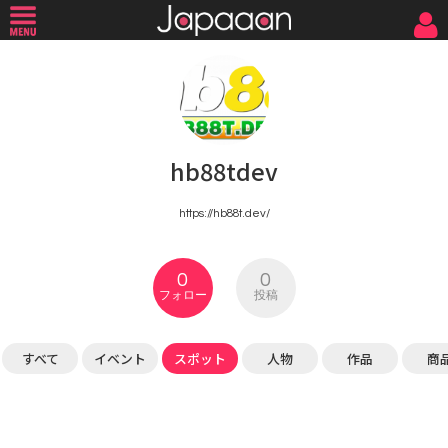
hb88tdev
https://hb88t.dev/
0
0
フォロー
投稿
すべて
イベント
スポット
人物
作品
商