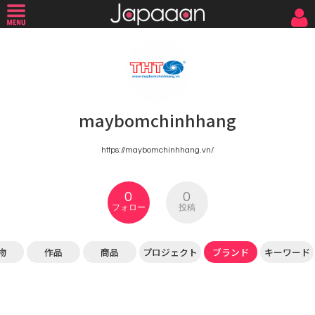
maybomchinhhang
https://maybomchinhhang.vn/
0
0
フォロー
投稿
物
作品
商品
プロジェクト
ブランド
キーワード