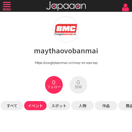
maythaovobanmai
https://congtybanmai.vn/may-ra-vao-lop
0
0
フォロー
投稿
すべて
イベント
スポット
人物
作品
商