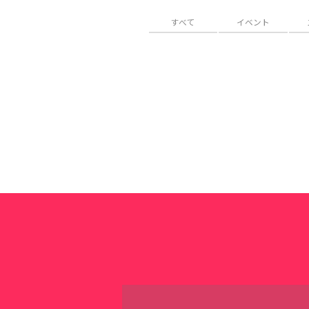
すべて
イベント