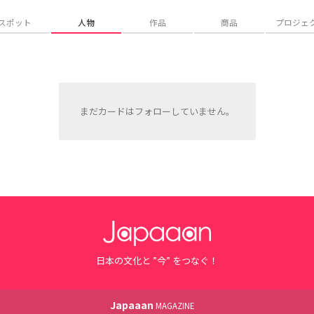
スポット
人物
作品
商品
プロジェ
まだカードはフォローしていません。
日本の文化と ”今” をつなぐ！
Japaaan
MAGAZINE