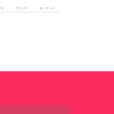
クト
ブランド
キーワード