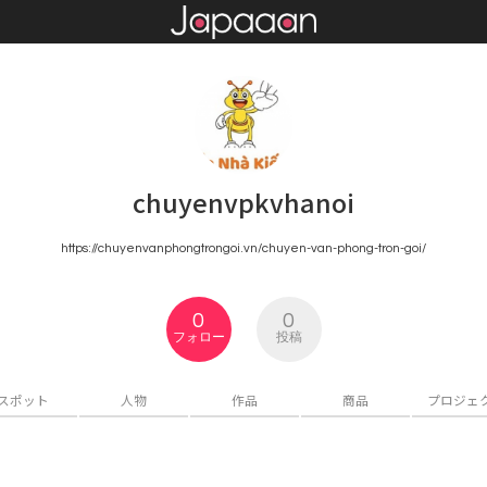
chuyenvpkvhanoi
https://chuyenvanphongtrongoi.vn/chuyen-van-phong-tron-goi/
0
0
フォロー
投稿
スポット
人物
作品
商品
プロジェ