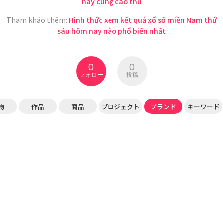
nay cùng cao thủ
Tham khảo thêm:
Hình thức xem kết quả xổ số miền Nam thứ
sáu hôm nay nào phổ biến nhất
0
0
フォロー
投稿
物
作品
商品
プロジェクト
ブランド
キーワード