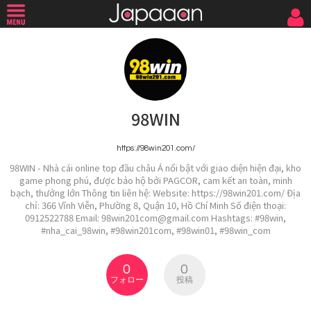
98WIN
https://98win201.com/
98WIN - Nhà cái online top đầu châu Á nổi bật với giao diện hiện đại, kho
game phong phú, được bảo hộ bởi PAGCOR, cam kết an toàn, minh
bạch, thưởng lớn Thông tin liên hệ: Website: https://98win201.com/ Địa
chỉ: 366 Vĩnh Viễn, Phường 8, Quận 10, Hồ Chí Minh Số điện thoại:
0912522788 Email: 98win201com@gmail.com Hashtags: #98win,
#nha_cai_98win, #98win201com, #98win01, #98win_com
0
0
フォロー
投稿