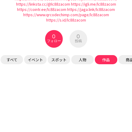
https://linksta.cc/@lc88zacom
https://igli.me/lc88zacom
https://cointr.ee/lc88zacom
https://jaga.link/lc88zacom
https://www.qrcodechimp.com/page/lc88zacom
https://s.id/lc88zacom
0
0
フォロー
投稿
すべて
イベント
スポット
人物
作品
商