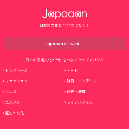
日本の文化と ”今” をつなぐ！
Japaaan
MAGAZINE
日本の伝統文化と"今"をつなぐウェブマガジン
トップページ
アート
ファッション
雑貨・インテリア
グルメ
観光・地域
エンタメ
ライフスタイル
歴史と文化