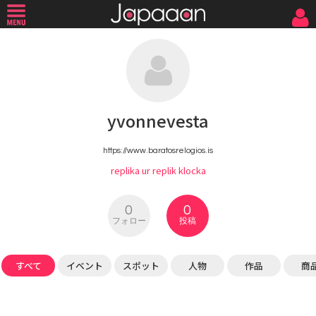
yvonnevesta
https://www.baratosrelogios.is
replika ur
replik klocka
0
0
フォロー
投稿
すべて
イベント
スポット
人物
作品
商