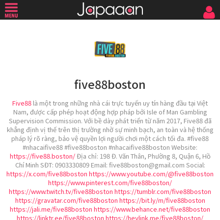
five88boston
Five88
là một trong những nhà cái trực tuyến uy tín hàng đầu tại Việt
Nam, được cấp phép hoạt động hợp pháp bởi Isle of Man Gambling
Supervision Commission. Với bề dày phát triển từ năm 2017, Five88 đã
khẳng định vị thế trên thị trường nhờ sự minh bạch, an toàn và hệ thống
pháp lý rõ ràng, bảo vệ quyền lợi người chơi một cách tối đa. #five88
#nhacaifive88 #five88boston #nhacaifive88boston Website:
https://five88.boston/
Địa chỉ: 198 Đ. Văn Thân, Phường 8, Quận 6, Hồ
Chí Minh SĐT: 0903330809 Email: five88boston@gmail.com Social:
https://x.com/five88boston
https://www.youtube.com/@five88boston
https://www.pinterest.com/five88boston/
https://www.twitch.tv/five88boston
https://tumblr.com/five88boston
https://gravatar.com/five88boston
https://bit.ly/m/five88boston
https://jali.me/five88boston
https://www.behance.net/five88boston
https://linktr.ee/five88boston
https://heylink.me/five88boston/