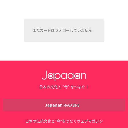
まだカードはフォローしていません。
日本の文化と ”今” をつなぐ！
Japaaan
MAGAZINE
日本の伝統文化と"今"をつなぐウェブマガジン