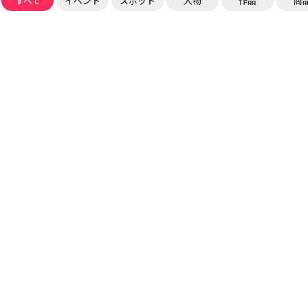
すべて
イベント
スポット
人物
作品
商