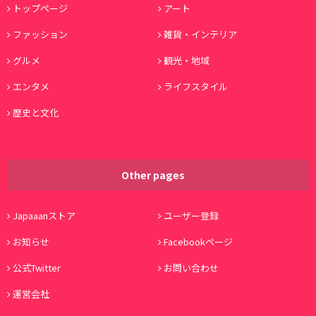
トップページ
アート
ファッション
雑貨・インテリア
グルメ
観光・地域
エンタメ
ライフスタイル
歴史と文化
Other pages
Japaaanストア
ユーザー登録
お知らせ
Facebookページ
公式Twitter
お問い合わせ
運営会社