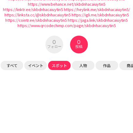
https://www.behance.net/skbdnhacaiuytin5
https://linktr.ee/skbdnhacaiuytin5
https://heylink.me/skbdnhacaiuytin5/
https://linksta.cc/@skbdnhacaiuytin5
https://igli.me/skbdnhacaiuytin5
https://cointr.ee/skbdnhacaiuytin5
https://jaga.link/skbdnhacaiuytin5
https://www.qrcodechimp.com/page/skbdnhacaiuytin5
0
0
フォロー
投稿
すべて
イベント
スポット
人物
作品
商