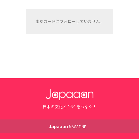
まだカードはフォローしていません。
日本の文化と ”今” をつなぐ！
Japaaan
MAGAZINE