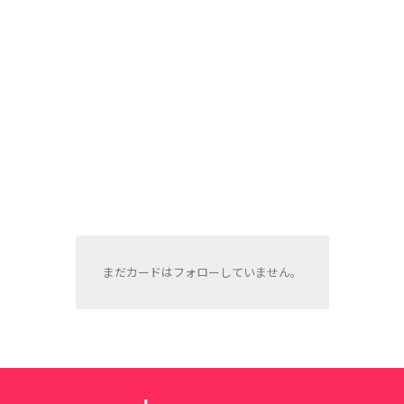
まだカードはフォローしていません。