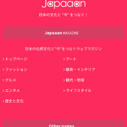
日本の文化と ”今” をつなぐ！
Japaaan
MAGAZINE
日本の伝統文化と"今"をつなぐウェブマガジン
トップページ
アート
ファッション
雑貨・インテリア
グルメ
観光・地域
エンタメ
ライフスタイル
歴史と文化
Other pages