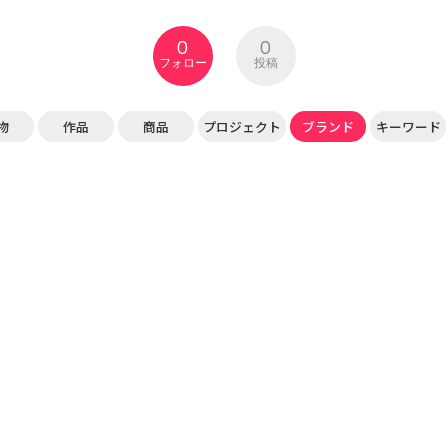
0
0
フォロー
投稿
物
作品
商品
プロジェクト
ブランド
キーワード