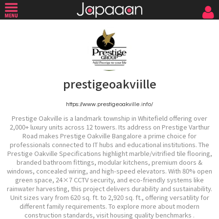
prestigeoakviille
https://www.prestigeoakville.info/
Prestige Oakville is a landmark township in Whitefield offering over
2,000+ luxury units across 12 towers. Its address on Prestige Varthur
Road makes Prestige Oakville Bangalore a prime choice for
professionals connected to IT hubs and educational institutions. The
Prestige Oakville Specifications highlight marble/vitrified tile flooring,
branded bathroom fittings, modular kitchens, premium doors &
windows, concealed wiring, and high-speed elevators. With 80% open
green space, 24×7 CCTV security, and eco-friendly systems like
rainwater harvesting, this project delivers durability and sustainability.
Unit sizes vary from 620 sq. ft. to 2,920 sq. ft., offering versatility for
different family requirements. To explore more about modern
construction standards, visit housing quality benchmarks .