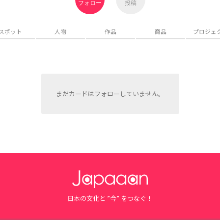
フォロー
投稿
スポット
人物
作品
商品
プロジェ
まだカードはフォローしていません。
日本の文化と ”今” をつなぐ！