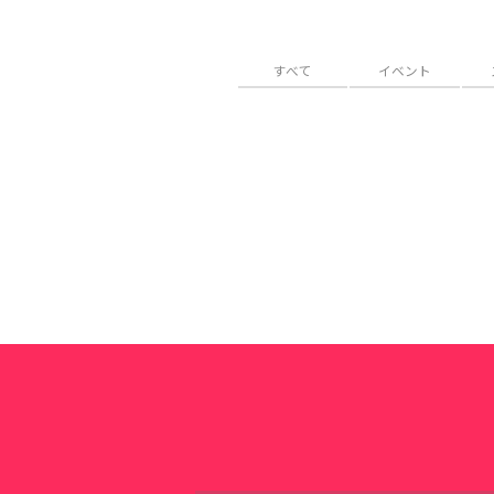
すべて
イベント