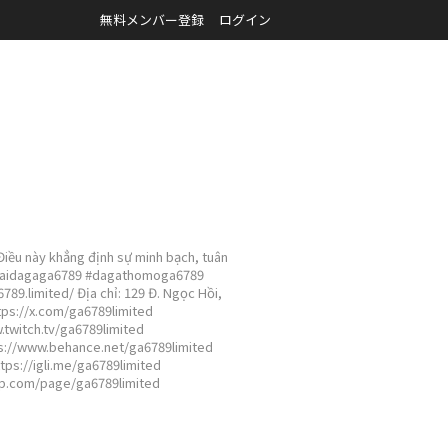
無料メンバー登録
ログイン
Điều này khẳng định sự minh bạch, tuân
nhacaidagaga6789 #dagathomoga6789
9.limited/ Địa chỉ: 129 Đ. Ngọc Hồi,
tps://x.com/ga6789limited
twitch.tv/ga6789limited
tps://www.behance.net/ga6789limited
tps://igli.me/ga6789limited
mp.com/page/ga6789limited