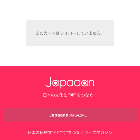
まだカードはフォローしていません。
日本の文化と ”今” をつなぐ！
Japaaan
MAGAZINE
日本の伝統文化と"今"をつなぐウェブマガジン