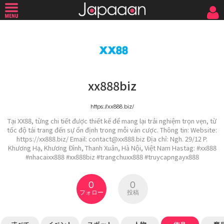
xx888biz
https://xx888.biz/
Tại XX88, từng chi tiết được thiết kế để mang lại trải nghiệm trọn vẹn, từ
tốc độ tải trang đến sự ổn định trong mỗi ván cược. Thông tin: Website:
https://xx888.biz/ Email: contact@xx888.biz Địa chỉ: Ngh. 29/12 P.
Khương Hạ, Khương Đình, Thanh Xuân, Hà Nội, Việt Nam Hastag: #xx888
#nhacaixx888 #xx888biz #trangchuxx888 #truycapngayx888
0
0
フォロー
投稿