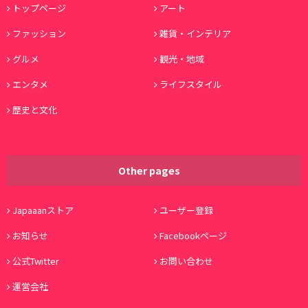
トップページ
アート
ファッション
雑貨・インテリア
グルメ
観光・地域
エンタメ
ライフスタイル
歴史と文化
Other pages
Japaaanストア
ユーザー登録
お知らせ
Facebookページ
公式Twitter
お問い合わせ
運営会社