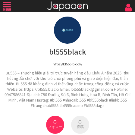
bl555black
https://bl555.black/
BL555 – Thương hiệu giải trí trực tuyến hàng đầu Châu Á năm 2025, thu
hút người chơi với kho trò chơi phong phú và giao diện hiện đại, thân
thiện. BL555 đã khẳng định vị thế vững chắc trong cộng đồng cá cược.
Website: https://bl555.black/ Email: bl555black@gmail.com Hotline:
0947586841 Địa chỉ: 786 Đường Số 6, Bình Hưng Hoà B, Bình Tân, Hồ Chí
Minh, Việt Nam Hastag: #bl555 #nhacaibl555 #bl555black #linkbl555
#trangchubl555 #bl555casino #bl555daga
0
0
フォロー
投稿