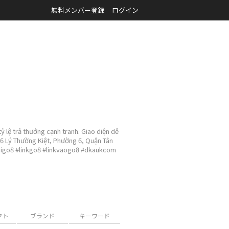
無料メンバー登録
ログイン
ỷ lệ trả thưởng cạnh tranh. Giao diện dễ
176 Lý Thường Kiệt, Phường 6, Quận Tân
aigo8 #linkgo8 #linkvaogo8 #dkaukcom
クト
ブランド
キーワード