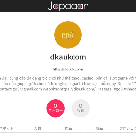
dkaukcom
https://dka.uk.com/
 đại, cung cấp đa dạng trò chơi như thể thao, casino, bắn cá, slot game với t
 hấp dẫn giúp người chơi có trải nghiệm giải trí trọn vẹn mỗi ngày. Địa chỉ: 
 contact.go8@gmail.com Website: https://dka.uk.com/ Hastags: #go8 #nhac
0
0
フォロー
投稿
スポット
人物
作品
商品
プロジェ