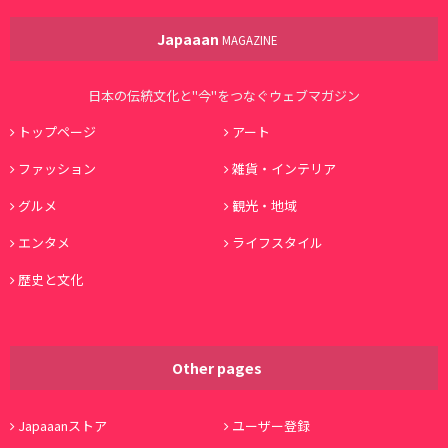
Japaaan
MAGAZINE
日本の伝統文化と"今"をつなぐウェブマガジン
トップページ
アート
ファッション
雑貨・インテリア
グルメ
観光・地域
エンタメ
ライフスタイル
歴史と文化
Other pages
Japaaanストア
ユーザー登録