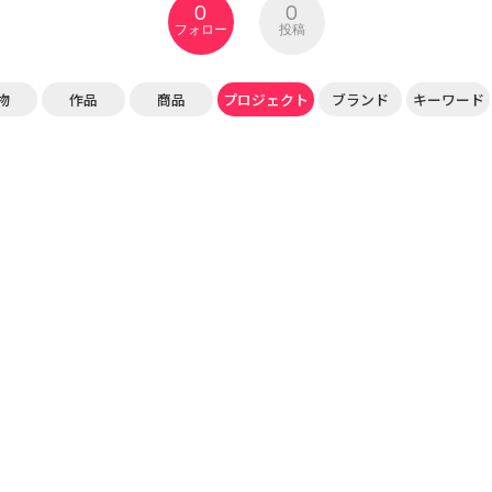
0
0
フォロー
投稿
物
作品
商品
プロジェクト
ブランド
キーワード