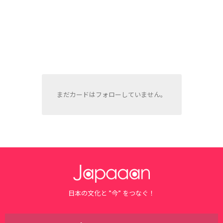
まだカードはフォローしていません。
日本の文化と ”今” をつなぐ！