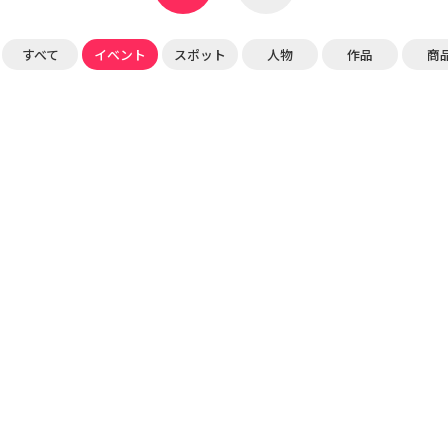
すべて
イベント
スポット
人物
作品
商