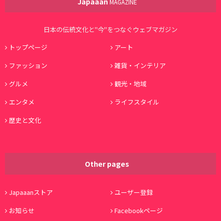
Japaaan
MAGAZINE
日本の伝統文化と"今"をつなぐウェブマガジン
トップページ
アート
ファッション
雑貨・インテリア
グルメ
観光・地域
エンタメ
ライフスタイル
歴史と文化
Other pages
Japaaanストア
ユーザー登録
お知らせ
Facebookページ