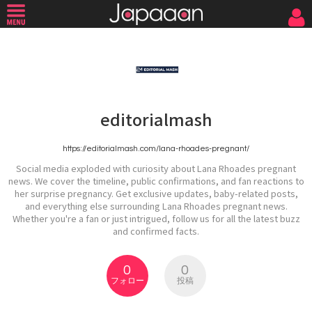
editorialmash
https://editorialmash.com/lana-rhoades-pregnant/
Social media exploded with curiosity about Lana Rhoades pregnant
news. We cover the timeline, public confirmations, and fan reactions to
her surprise pregnancy. Get exclusive updates, baby-related posts,
and everything else surrounding Lana Rhoades pregnant news.
Whether you're a fan or just intrigued, follow us for all the latest buzz
and confirmed facts.
0
0
フォロー
投稿