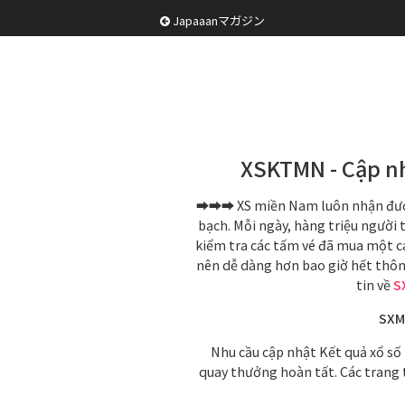
Japaaanマガジン
XSKTMN - Cập nh
➡️➡️➡️ XS miền Nam luôn nhận đượ
bạch. Mỗi ngày, hàng triệu người
kiểm tra các tấm vé đã mua một cá
nên dễ dàng hơn bao giờ hết thông
tin về
S
SXM
Nhu cầu cập nhật Kết quả xổ số
quay thưởng hoàn tất. Các trang 