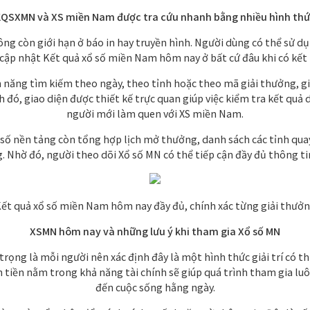
QSXMN và XS miền Nam được tra cứu nhanh bằng nhiều hình th
ng còn giới hạn ở báo in hay truyền hình. Người dùng có thể sử d
cập nhật Kết quả xổ số miền Nam hôm nay ở bất cứ đâu khi có kết 
h năng tìm kiếm theo ngày, theo tỉnh hoặc theo mã giải thưởng, 
 đó, giao diện được thiết kế trực quan giúp việc kiểm tra kết quả 
người mới làm quen với XS miền Nam.
t số nền tảng còn tổng hợp lịch mở thưởng, danh sách các tỉnh qu
g. Nhờ đó, người theo dõi Xổ số MN có thể tiếp cận đầy đủ thông ti
ết quả xổ số miền Nam hôm nay đầy đủ, chính xác từng giải thưở
XSMN hôm nay và những lưu ý khi tham gia Xổ số MN
trọng là mỗi người nên xác định đây là một hình thức giải trí có t
n tiền nằm trong khả năng tài chính sẽ giúp quá trình tham gia l
đến cuộc sống hằng ngày.