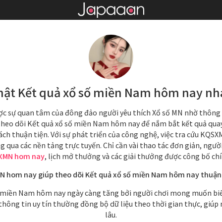
ật Kết quả xổ số miền Nam hôm nay nh
c sự quan tâm của đông đảo người yêu thích Xổ số MN nhờ thông t
 theo dõi Kết quả xổ số miền Nam hôm nay để nắm bắt kết quả qua
ch thuận tiện. Với sự phát triển của công nghệ, việc tra cứu KQ
 qua các nền tảng trực tuyến. Chỉ cần vài thao tác đơn giản, ngườ
XMN hom nay
, lịch mở thưởng và các giải thưởng được công bố chí
N hom nay giúp theo dõi Kết quả xổ số miền Nam hôm nay thuận 
 miền Nam hôm nay ngày càng tăng bởi người chơi mong muốn biết
thông tin uy tín thường đồng bộ dữ liệu theo thời gian thực, giúp
lâu.