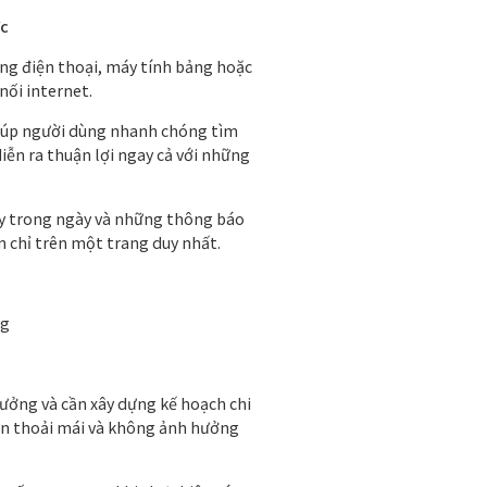
ức
ụng điện thoại, máy tính bảng hoặc
nối internet.
giúp người dùng nhanh chóng tìm
diễn ra thuận lợi ngay cả với những
ay trong ngày và những thông báo
n chỉ trên một trang duy nhất.
ng
hưởng và cần xây dựng kế hoạch chi
uôn thoải mái và không ảnh hưởng