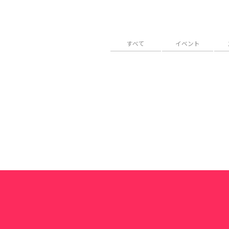
すべて
イベント