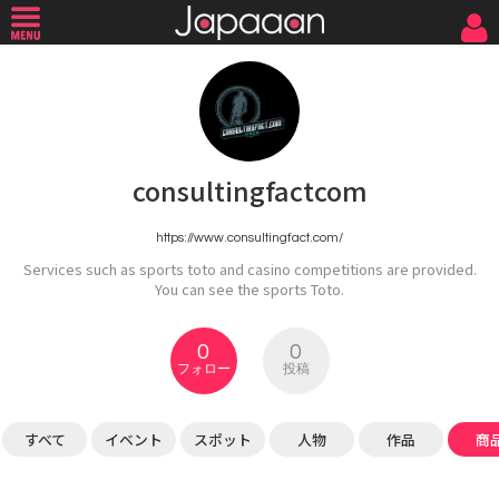
consultingfactcom
https://www.consultingfact.com/
Services such as sports toto and casino competitions are provided.
You can see the sports Toto.
0
0
フォロー
投稿
すべて
イベント
スポット
人物
作品
商