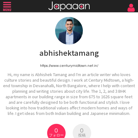
abhishektamang
https://www.centurymidtown.net.in/
Hi, my name is Abhishek Tamang and I'm an article writer who loves
culture stories and beautiful design. I work at Century Midtown, a high-
end township in Devanahalli, North Bangalore, where I help with content
planning and writing stories about city life. The 1, 2, and 3 BHK
apartments in our building range in size from 675 to 1626 square feet
and are carefully designed to be both functional and stylish. I love
looking into how traditional values affect modern homes and ways of
life. I get ideas from both Indian building and Japanese minimalism.
0
0
フォロー
投稿