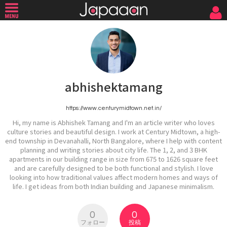
abhishektamang
https://www.centurymidtown.net.in/
Hi, my name is Abhishek Tamang and I'm an article writer who loves
culture stories and beautiful design. I work at Century Midtown, a high-
end township in Devanahalli, North Bangalore, where I help with content
planning and writing stories about city life. The 1, 2, and 3 BHK
apartments in our building range in size from 675 to 1626 square feet
and are carefully designed to be both functional and stylish. I love
looking into how traditional values affect modern homes and ways of
life. I get ideas from both Indian building and Japanese minimalism.
0
0
フォロー
投稿