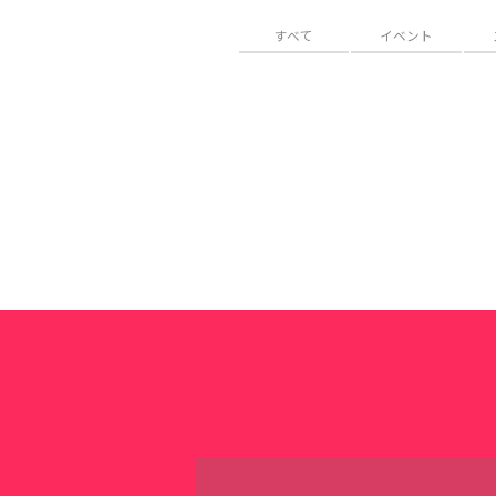
すべて
イベント