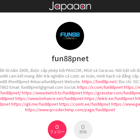
fun88pnet
a đời từ năm 2009, được cấp phép bởi PAGCOR, MGA và Curacao. Nổi bật với 
Fun88 cam kết mang đến trải nghiệm cá cược an toàn, minh bạch và đẳng cấp
un88 #fun88pnet #nhacaifun88pnet Website:
https://fun88p.net/
Địa chỉ: 55
77862 Email: fun88pnet@gmail.com Social:
https://x.com/fun88pnet
https:/
/fun88pnet/
https://www.twitch.tv/fun88pnet
https://gravatar.com/fun88pn
n88pnet
https://www.behance.net/fun88pnet
https://linktr.ee/fun88pnet
ht
88pnet
https://igli.me/fun88pnet
https://cointr.ee/fun88pnet
https://www.g
https://www.qrcodechimp.com/page/fun88pnet
0
0
フォロー
投稿