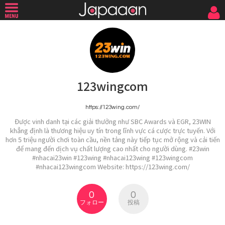
123wingcom
https://123wing.com/
Được vinh danh tại các giải thưởng như SBC Awards và EGR, 23WIN
khẳng định là thương hiệu uy tín trong lĩnh vực cá cược trực tuyến. Với
hơn 5 triệu người chơi toàn cầu, nền tảng này tiếp tục mở rộng và cải tiến
để mang đến dịch vụ chất lượng cao nhất cho người dùng. #23win
#nhacai23win #123wing #nhacai123wing #123wingcom
#nhacai123wingcom Website: https://123wing.com/
0
0
フォロー
投稿