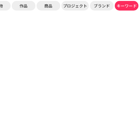
物
作品
商品
プロジェクト
ブランド
キーワード