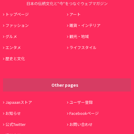
日本の伝統文化と"今"をつなぐウェブマガジン
トップページ
アート
ファッション
雑貨・インテリア
グルメ
観光・地域
エンタメ
ライフスタイル
歴史と文化
Other pages
Japaaanストア
ユーザー登録
お知らせ
Facebookページ
公式Twitter
お問い合わせ