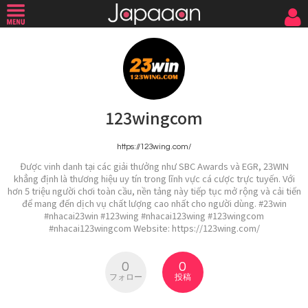
123wingcom
https://123wing.com/
Được vinh danh tại các giải thưởng như SBC Awards và EGR, 23WIN
khẳng định là thương hiệu uy tín trong lĩnh vực cá cược trực tuyến. Với
hơn 5 triệu người chơi toàn cầu, nền tảng này tiếp tục mở rộng và cải tiến
để mang đến dịch vụ chất lượng cao nhất cho người dùng. #23win
#nhacai23win #123wing #nhacai123wing #123wingcom
#nhacai123wingcom Website: https://123wing.com/
0
0
フォロー
投稿