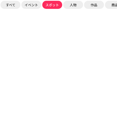
すべて
イベント
スポット
人物
作品
商