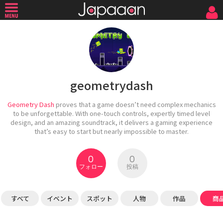
geometrydash
Geometry Dash
proves that a game doesn’t need complex mechanics
to be unforgettable. With one-touch controls, expertly timed level
design, and an amazing soundtrack, it delivers a gaming experience
that’s easy to start but nearly impossible to master.
0
0
フォロー
投稿
すべて
イベント
スポット
人物
作品
商