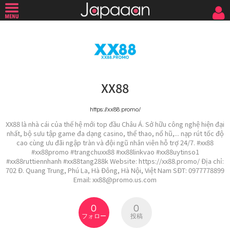
XX88
https://xx88.promo/
XX88 là nhà cái của thế hệ mới top đầu Châu Á. Sở hữu công nghệ hiện đại
nhất, bộ sưu tập game đa dạng casino, thể thao, nổ hũ,... nạp rút tốc độ
cao cùng ưu đãi ngập tràn và đội ngũ nhân viên hỗ trợ 24/7. #xx88
#xx88promo #trangchuxx88 #xx88linkvao #xx88uytinso1
#xx88ruttiennhanh #xx88tang288k Website: https://xx88.promo/ Địa chỉ:
702 Đ. Quang Trung, Phú La, Hà Đông, Hà Nội, Việt Nam SĐT: 0977778899
Email: xx88@promo.us.com
0
0
フォロー
投稿