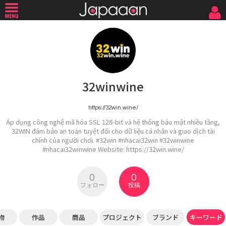
32winwine
https://32win.wine/
Áp dụng công nghệ mã hóa SSL 128-bit và hệ thống bảo mật nhiều tầng,
32WIN đảm bảo an toàn tuyệt đối cho dữ liệu cá nhân và giao dịch tài
chính của người chơi. #32win #nhacai32win #32winwine
#nhacai32winwine Website: https://32win.wine/
0
0
フォロー
投稿
物
作品
商品
プロジェクト
ブランド
キーワード