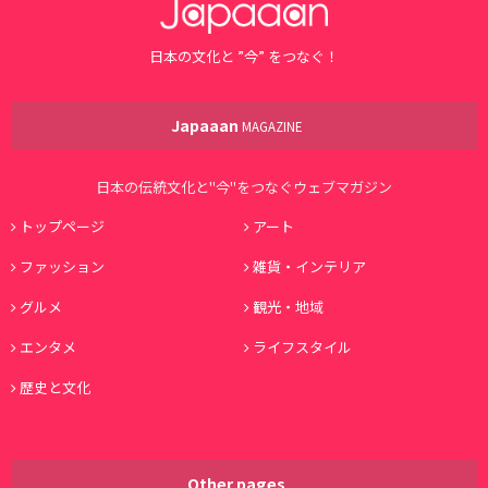
日本の文化と ”今” をつなぐ！
Japaaan
MAGAZINE
日本の伝統文化と"今"をつなぐウェブマガジン
トップページ
アート
ファッション
雑貨・インテリア
グルメ
観光・地域
エンタメ
ライフスタイル
歴史と文化
Other pages