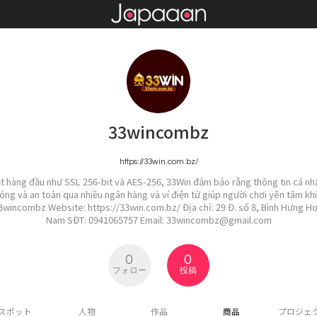
33wincombz
https://33win.com.bz/
 hàng đầu như SSL 256-bit và AES-256, 33Win đảm bảo rằng thông tin cá nhâ
óng và an toàn qua nhiều ngân hàng và ví điện tử giúp người chơi yên tâm khi
ncombz Website: https://33win.com.bz/ Địa chỉ: 29 Đ. số 8, Bình Hưng Hoà 
Nam SĐT: 0941065757 Email: 33wincombz@gmail.com
0
0
フォロー
投稿
スポット
人物
作品
商品
プロジェ