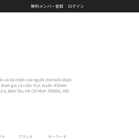
無料メンバー登録
ログイン
n và tài chính của người chơi luôn được
 tham gia cá cược trực tuyến. #33win
A, Bình Tân, Hồ Chí Minh 700000, Việt
クト
ブランド
キーワード