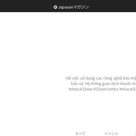
Japaaanマガジン
Với việc sử dụng các công nghệ bảo mật
bảo vệ. Hệ thống giao dịch nhanh ch
#nhacai33win #33wincombz #nhacai33wi
すべて
イベント