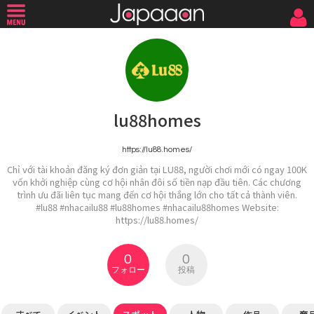
lu88homes
https://lu88.homes/
Chỉ với tài khoản đăng ký đơn giản tại LU88, người chơi mới có ngay 100K
vốn khởi nghiệp cùng cơ hội nhân đôi số tiền nạp đầu tiên. Các chương
trình ưu đãi liên tục mang đến cơ hội thắng lớn cho tất cả thành viên.
#lu88 #nhacailu88 #lu88homes #nhacailu88homes Website:
https://lu88.homes/
0
0
フォロー
投稿