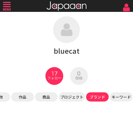
bluecat
17
0
フォロー
投稿
物
作品
商品
プロジェクト
ブランド
キーワード