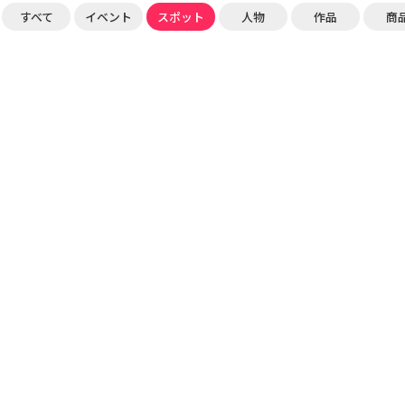
すべて
イベント
スポット
人物
作品
商