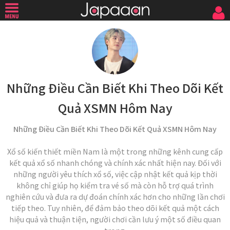
Những Điều Cần Biết Khi Theo Dõi Kết
Quả XSMN Hôm Nay
Những Điều Cần Biết Khi Theo Dõi Kết Quả XSMN Hôm Nay
Xổ số kiến thiết miền Nam là một trong những kênh cung cấp
kết quả xổ số nhanh chóng và chính xác nhất hiện nay. Đối với
những người yêu thích xổ số, việc cập nhật kết quả kịp thời
không chỉ giúp họ kiểm tra vé số mà còn hỗ trợ quá trình
nghiên cứu và đưa ra dự đoán chính xác hơn cho những lần chơi
tiếp theo. Tuy nhiên, để đảm bảo theo dõi kết quả một cách
hiệu quả và thuận tiện, người chơi cần lưu ý một số điều quan