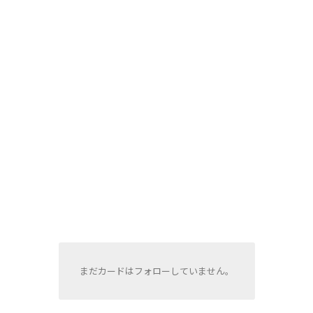
まだカードはフォローしていません。