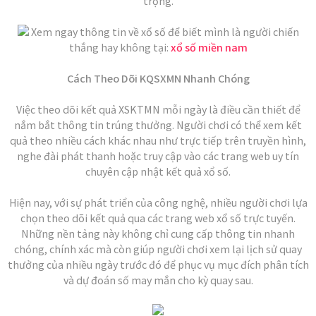
trọng.
Xem ngay thông tin về xổ số để biết mình là người chiến
thắng hay không tại:
xổ số miền nam
Cách Theo Dõi KQSXMN Nhanh Chóng
Việc theo dõi kết quả XSKTMN mỗi ngày là điều cần thiết để
nắm bắt thông tin trúng thưởng. Người chơi có thể xem kết
quả theo nhiều cách khác nhau như trực tiếp trên truyền hình,
nghe đài phát thanh hoặc truy cập vào các trang web uy tín
chuyên cập nhật kết quả xổ số.
Hiện nay, với sự phát triển của công nghệ, nhiều người chơi lựa
chọn theo dõi kết quả qua các trang web xổ số trực tuyến.
Những nền tảng này không chỉ cung cấp thông tin nhanh
chóng, chính xác mà còn giúp người chơi xem lại lịch sử quay
thưởng của nhiều ngày trước đó để phục vụ mục đích phân tích
và dự đoán số may mắn cho kỳ quay sau.