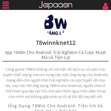
78winnknet12
App 78Win Cho Android: Trải Nghiệm Cá Cược Mượt
Mà và Tiện Lợi
Cổng game 78Win không chỉ nổi bật với dịch vụ cá cược trực
tuyến chất lượng mà còn cung cấp một ứng dụng cho Android,
mang đến cho người chơi trải nghiệm cá cược tuyệt vời mọi
lúc, mọi nơi. Với ứng dụng 78Win cho Android, người chơi có
thể tham gia vào các trò chơi yêu thích ngay trên điện thoại
của mình mà không gặp phải sự cố về tốc độ hay kết nối.
Ứng Dụng 78Win Cho Android: Tiện Ích Và