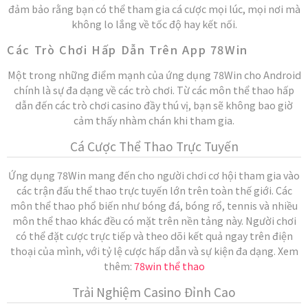
đảm bảo rằng bạn có thể tham gia cá cược mọi lúc, mọi nơi mà
không lo lắng về tốc độ hay kết nối.
Các Trò Chơi Hấp Dẫn Trên App 78Win
Một trong những điểm mạnh của ứng dụng 78Win cho Android
chính là sự đa dạng về các trò chơi. Từ các môn thể thao hấp
dẫn đến các trò chơi casino đầy thú vị, bạn sẽ không bao giờ
cảm thấy nhàm chán khi tham gia.
Cá Cược Thể Thao Trực Tuyến
Ứng dụng 78Win mang đến cho người chơi cơ hội tham gia vào
các trận đấu thể thao trực tuyến lớn trên toàn thế giới. Các
môn thể thao phổ biến như bóng đá, bóng rổ, tennis và nhiều
môn thể thao khác đều có mặt trên nền tảng này. Người chơi
có thể đặt cược trực tiếp và theo dõi kết quả ngay trên điện
thoại của mình, với tỷ lệ cược hấp dẫn và sự kiện đa dạng. Xem
thêm:
78win thể thao
Trải Nghiệm Casino Đỉnh Cao