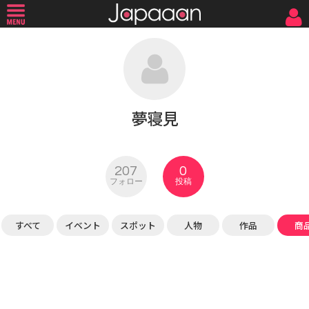
夢寝見
207
0
フォロー
投稿
すべて
イベント
スポット
人物
作品
商