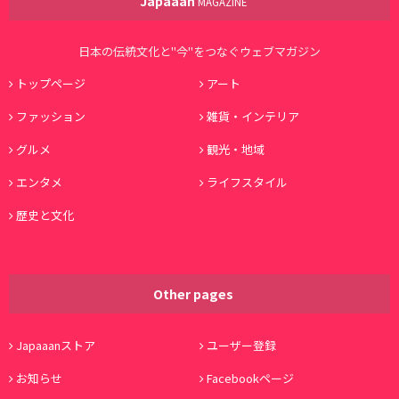
Japaaan
MAGAZINE
日本の伝統文化と"今"をつなぐウェブマガジン
トップページ
アート
ファッション
雑貨・インテリア
グルメ
観光・地域
エンタメ
ライフスタイル
歴史と文化
Other pages
Japaaanストア
ユーザー登録
お知らせ
Facebookページ